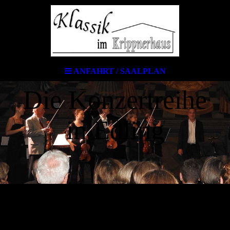
ANFAHRT / SAALPLAN
Die Konzertreihe
in Edling
Anfahrt